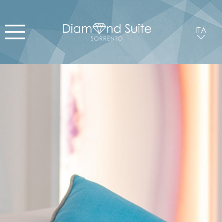
ITA
ENG
ESP